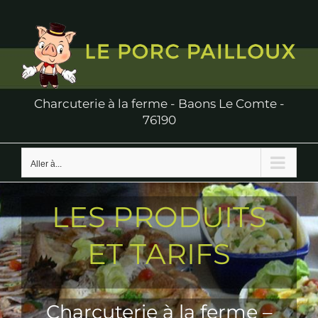
Passer
au
contenu
Charcuterie à la ferme - Baons Le Comte -
76190
Aller à...
LES PRODUITS
ET TARIFS
Charcuterie à la ferme –