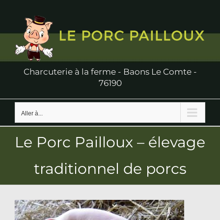
Passer
au
contenu
Charcuterie à la ferme - Baons Le Comte -
76190
Aller à...
Le Porc Pailloux – élevage
traditionnel de porcs