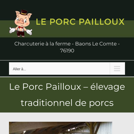
Passer
au
contenu
Charcuterie à la ferme - Baons Le Comte -
76190
Aller à...
Le Porc Pailloux – élevage
traditionnel de porcs